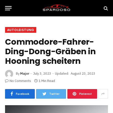
AUTOLEISTUNG
Commodore-Fahrer-
Ding-Dong-Gräben in
Hooning scheitern
By
Major
July 3, 2023
Updated:
August 23, 2023
No Comments
1 Min Read
Facebook
Twitter
Pinterest