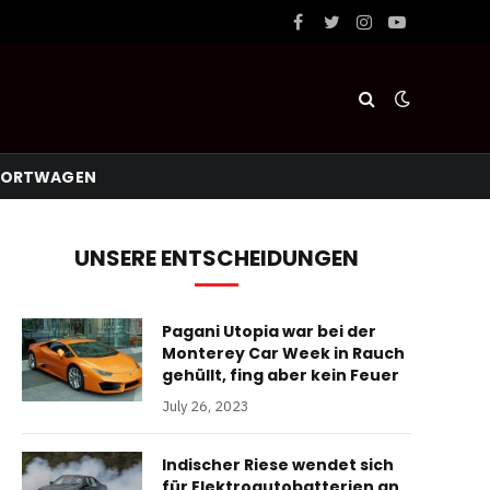
Facebook
Twitter
Instagram
YouTube
PORTWAGEN
UNSERE ENTSCHEIDUNGEN
Pagani Utopia war bei der
Monterey Car Week in Rauch
gehüllt, fing aber kein Feuer
July 26, 2023
Indischer Riese wendet sich
für Elektroautobatterien an