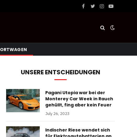
Facebook
Twitter
Instagram
YouTube
PORTWAGEN
UNSERE ENTSCHEIDUNGEN
Pagani Utopia war bei der
Monterey Car Week in Rauch
gehüllt, fing aber kein Feuer
July 26, 2023
Indischer Riese wendet sich
für Elektroautobatterien an