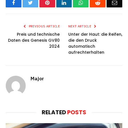
Facebook
Twitter
Pinterest
LinkedIn
WhatsApp
Reddit
Emai
PREVIOUS ARTICLE
NEXT ARTICLE
Preis und technische
Unter der Haut: die Reifen,
Daten des Genesis GV80
die den Druck
2024
automatisch
aufrechterhalten
Major
RELATED
POSTS